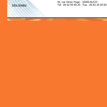
44, rue Victor Hugo - 32000 AUCH -
Tél : 05 62 05 69 25 - Fax : 05 62 25 93 65
Infos légales