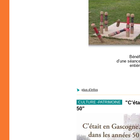
Bénéf
d’une séance 
entiè
plus d'infos
"C'ét
CULTURE -PATRIMOINE
50"