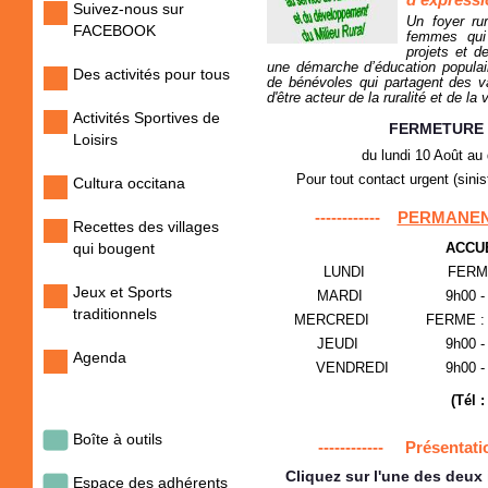
Suivez-nous sur
Un foyer ru
FACEBOOK
femmes qui 
projets et d
une démarche d’éducation popula
Des activités pour tous
de bénévoles qui partagent des val
d'être acteur de la ruralité et de la 
Activités Sportives de
FERMETURE 
Loisirs
du lundi 10 Août au
Pour tout contact urgent (sinis
Cultura occitana
------------
PERMANEN
Recettes des villages
qui bougent
ACCU
LUNDI FERME : PAS
Jeux et Sports
MARDI 9h00 - 1
traditionnels
MERCREDI FERME : P
JEUDI 9h00 - 1
Agenda
VENDREDI 9h00 -
(Tél :
Boîte à outils
------------ Présentat
Cliquez sur l'une des deux
Espace des adhérents