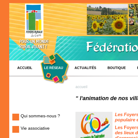
ACCUEIL
LE RÉSEAU
ACTUALITÉS
BOUTIQUE
accueil
" l'animation de nos vil
Les Foyer
Qui sommes-nous ?
populaire e
Les Foyer
Vie associative
des li
d'expressi