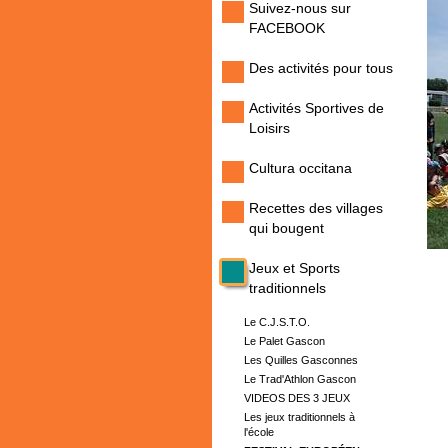
Suivez-nous sur
FACEBOOK
Des activités pour tous
Activités Sportives de
Loisirs
Cultura occitana
Recettes des villages
qui bougent
Jeux et Sports
traditionnels
Le C.J.S.T.O.
Le Palet Gascon
Les Quilles Gasconnes
Le Trad'Athlon Gascon
VIDEOS DES 3 JEUX
Les jeux traditionnels à
l'école