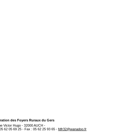
ration des Foyers Ruraux du Gers
rue Victor Hugo - 32000 AUCH -
 05 62 05 69 25 - Fax : 05 62 25 93 65 -
fdfr32@wanadoo.fr